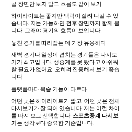
골 장면만 보지 말고 흐름도 같이 보기
하이라이트는 좋지만 맥락이 잘려 나갈 수 있
습니다. 저는 가능하면 전후 장면까지 함께 봅
니다. 그래야 경기의 흐름이 보입니다.
놓친 경기를 따라잡는 데 가장 유용하다
새벽 경기나 일정이 겹치는 경기들은 다시보
기가 최고입니다. 생중계를 못 봤다고 아쉬워
할 필요가 없어요. 오히려 집중해서 보기 좋습
니다.
플랫폼마다 복습 기능이 다르다
어떤 곳은 하이라이트가 짧고, 어떤 곳은 전체
다시보기가 잘 되어 있습니다. 저는 이런 차이
를 따져 보고 선택합니다.
스포츠중계 다시보
기
는 생각보다 중요한 기준입니다.