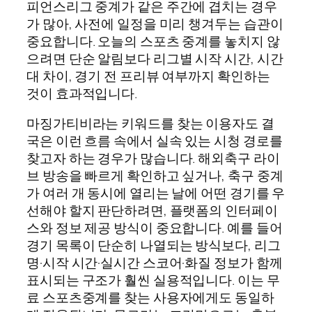
피언스리그 중계가 같은 주간에 겹치는 경우
가 많아, 사전에 일정을 미리 챙겨두는 습관이
중요합니다. 오늘의 스포츠 중계를 놓치지 않
으려면 단순 알림보다 리그별 시작 시간, 시간
대 차이, 경기 전 프리뷰 여부까지 확인하는
것이 효과적입니다.
마징가티비라는 키워드를 찾는 이용자도 결
국은 이런 흐름 속에서 실속 있는 시청 경로를
찾고자 하는 경우가 많습니다. 해외축구 라이
브 방송을 빠르게 확인하고 싶거나, 축구 중계
가 여러 개 동시에 열리는 날에 어떤 경기를 우
선해야 할지 판단하려면, 플랫폼의 인터페이
스와 정보 제공 방식이 중요합니다. 예를 들어
경기 목록이 단순히 나열되는 방식보다, 리그
명·시작 시간·실시간 스코어·화질 정보가 함께
표시되는 구조가 훨씬 실용적입니다. 이는 무
료 스포츠중계를 찾는 사용자에게도 동일하