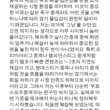
중계의 핵심인 속도·화질·접근성을 균형 있게
제공하는 시청 환경을 의미하며, 이것이 중요
한 이유는 같은 축구 중계라도 어떤 곳을 선택
하느냐에 따라 경기 몰입감이 완전히 달라지
기 때문입니다. 저는 과거에 ‘그냥 볼 수만 있
으면 되지’라는 생각으로 아무 사이트나 눌러
들어갔다가, 해외축구 실시간 중계 중에 화면
이 멈추거나 해설이 늦게 따라와서 중요한 장
면을 놓친 적이 한두 번이 아니었어요. 특히 프
리미어리그 중계나 챔피언스리그 중계처럼
경기 템포가 빠른 콘텐츠는 1~2초의 지연도
체감이 크고, 분데스리가 중계나 라리가 중계
처럼 전술 흐름을 따라가야 하는 경기에서는
화질 저하가 곧 시청 만족도 하락으로 이어지
더라고요. 그래서 저는 이후부터 단순히 ‘무료
스포츠중계’라는 문구만 보지 않고, 실제로 어
떤 기준을 체크해야 하는지 하나씩 정리해두
기 시작했습니다. 처음엔 복잡해 보였는데, 막