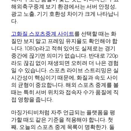
해외축구중계 보기 환경에서는 서버 안정성,
광고 노출, 기기 호환성 차이가 크게 나타납니
다.
고화질 스포츠중계 사이트
를 선택할 때는 화
질만 보지 말고 프레임 유지율도 확인해야 합
니다. 1080p라고 적혀 있어도 실제로는 경기
중간에 끊기면 의미가 없습니다. 반대로 720p
라도 끊김 없이 재생되면 오히려 더 나은 경험
일 수 있습니다. 스포츠 라이브 스트리밍은 실
시간성이 핵심이기 때문에, 화질과 속도 사이
의 균형이 중요합니다. 해외 스포츠 중계를 볼
때는 특히 서버 위치와 접속자 수가 품질에 직
접 영향을 줍니다.
마징가티비처럼 자주 언급되는 플랫폼을 평
가할 때도 같은 기준을 적용해야 합니다. 첫
째, 오늘의 스포츠 중계 목록이 명확한가. 둘