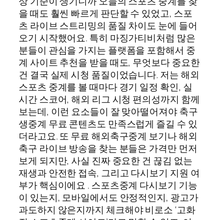
상 기준이 생기니까 오늘의 스포츠 중계를 찾
을 때도 훨씬 빠르게 판단할 수 있었고, 스포
츠 라이브 스트리밍의 품질 차이도 눈에 들어
오기 시작했어요. 특히 마징가티비처럼 많은
분들이 관심을 가지는 플랫폼을 포함해서 중
계 사이트 추천을 받을 때도, 무엇보다 중요한
건 결국 실제 시청 품질이었습니다. 저는 해외
스포츠 중계를 볼 때마다 경기 일정 확인, 실
시간 스코어, 해외 리그 시청 편의성까지 함께
보는데, 이런 요소들이 잘 맞아떨어져야 축구
생중계 무료 콘텐츠도 만족스럽게 즐길 수 있
더라고요. 또 무료 해외축구중계 보기나 해외
축구 라이브 방송을 찾는 분들은 가격만 먼저
보게 되지만, 사실 진짜 중요한 건 끊김 없는
재생과 안전한 접속, 그리고 다시보기 지원 여
부가 핵심이에요 . 스포츠중계 다시보기 기능
이 있는지, 모바일에서도 안정적인지, 광고가
과도하지 않은지까지 체크해야 비로소 ‘고화