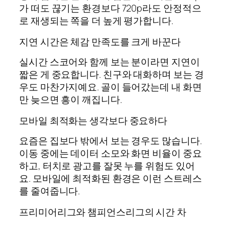
가 떠도 끊기는 환경보다 720p라도 안정적으
로 재생되는 쪽을 더 높게 평가합니다.
지연 시간은 체감 만족도를 크게 바꾼다
실시간 스코어와 함께 보는 분이라면 지연이
짧은 게 중요합니다. 친구와 대화하며 보는 경
우도 마찬가지예요. 골이 들어갔는데 내 화면
만 늦으면 흥이 깨집니다.
모바일 최적화는 생각보다 중요하다
요즘은 집보다 밖에서 보는 경우도 많습니다.
이동 중에는 데이터 소모와 화면 비율이 중요
하고, 터치로 광고를 잘못 누를 위험도 있어
요. 모바일에 최적화된 환경은 이런 스트레스
를 줄여줍니다.
프리미어리그와 챔피언스리그의 시간 차