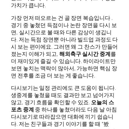
가치가 큽니다.
가장 먼저 떠오르는 건 골 장면 복습입니다 .
경기 중 놓쳤던 득점이나 논란 장면을 다시 보
면, 실시간으로 볼 때와 다른 감상이 생깁니
다. 저는 득점 장면뿐 아니라 빌드업 과정도 다
시 보는 편이에요. 그러면 왜 그 찬스가 만들어
졌는지 이해가 되고,
해외축구 실시간 중계
를
더 재미있게 즐길 수 있습니다. 하이라이트만
보면 놓치는 맥락이 많아서, 가능하면 핵심 장
면 전후를 조금 더 보는 게 좋습니다.
다시보기는 일정 관리에도 큰 도움이 됩니다.
생중계를 놓쳤을 때도 결과만 보고 넘어가지
않고, 경기 흐름을 확인할 수 있죠.
오늘의 스
포츠 중계
중 하나를 놓쳤더라도 다음 날 아침
다시보기로 따라잡으면 대화에 끼기 쉽습니
다. 저는 친구들과 경기 이야기를 할 때 “봤