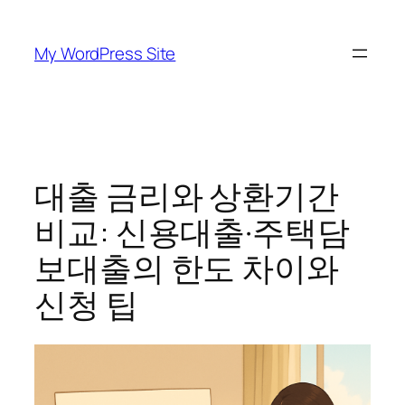
Skip
to
My WordPress Site
content
대출 금리와 상환기간
비교: 신용대출·주택담
보대출의 한도 차이와
신청 팁