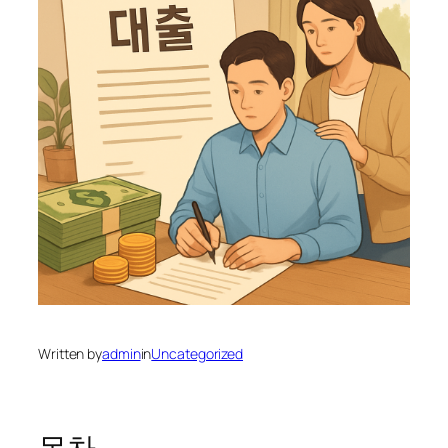
Written by
admin
in
Uncategorized
목차