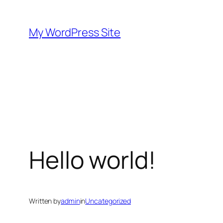
Skip
to
My WordPress Site
content
Hello world!
Written by
admin
in
Uncategorized