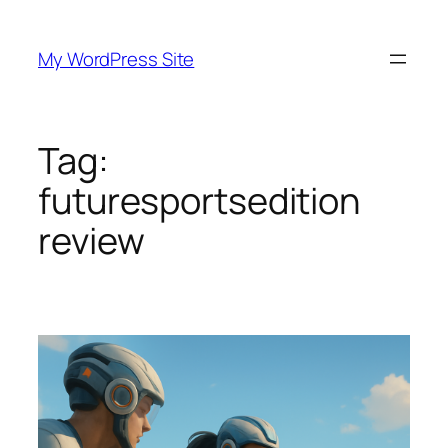
Skip
to
My WordPress Site
content
Tag:
futuresportsedition
review