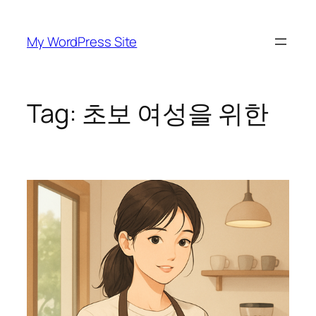
Skip
to
My WordPress Site
content
Tag:
초보 여성을 위한