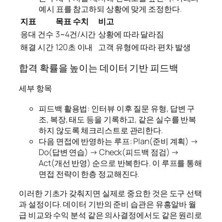
예시 표를 참고하되 상황에 맞게 조정한다.
지표
목표 수치
비고
응대 건수
3~4건/시간
상황에 따라 달라짐
해결 시간
120초 이내
고객 유형에 따라 편차 발생
합격 확률을 높이는 데이터 기반 피드백
세부 항목
피드백 활용법: 인터뷰 이후 질문 유형, 답변 구
조, 복장, 태도 등을 기록하고, 같은 실수를 반복
하지 않도록 체크리스트로 관리한다.
다음 면접에 반영하는 루프: Plan(준비 계획) →
Do(답변 연습) → Check(피드백 점검) →
Act(개선 반영) 순으로 반복한다. 이 루프를 통해
면접 전략이 한층 정교해진다.
이러한 기초가 갖춰지면 실제로 중요한 것은 도구 선택
과 설정이다. 데이터 기반의 준비 습관은 유흥알바 월
급 비교와 수익 분석 같은 의사결정에서도 같은 원리로