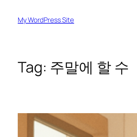
Skip
to
My WordPress Site
content
Tag:
주말에 할 수