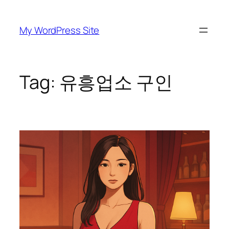
Skip
to
My WordPress Site
content
Tag:
유흥업소 구인