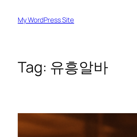
Skip
to
My WordPress Site
content
Tag:
유흥알바