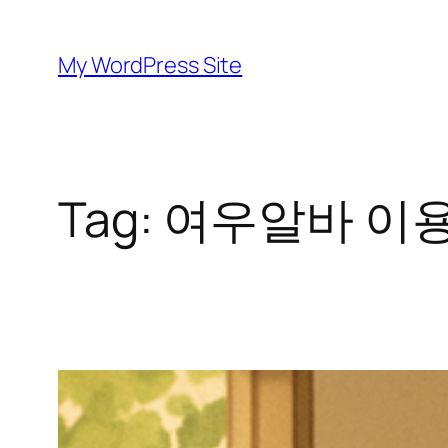
Skip
to
My WordPress Site
content
Tag:
여우알바 이용