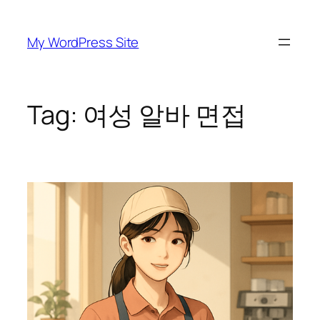
Skip
to
My WordPress Site
content
Tag:
여성 알바 면접