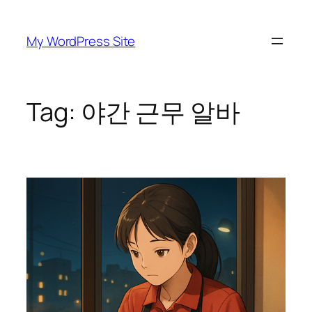
Skip
to
My WordPress Site
content
Tag:
야간 근무 알바