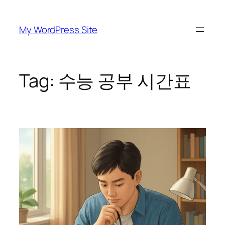
Skip
to
My WordPress Site
content
Tag:
수능 공부 시간표