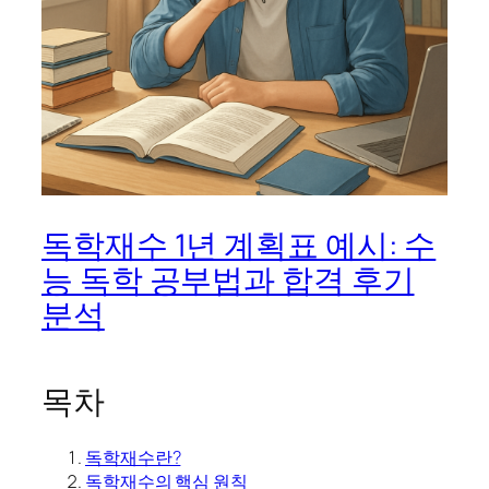
독학재수 1년 계획표 예시: 수
능 독학 공부법과 합격 후기
분석
목차
독학재수란?
독학재수의 핵심 원칙