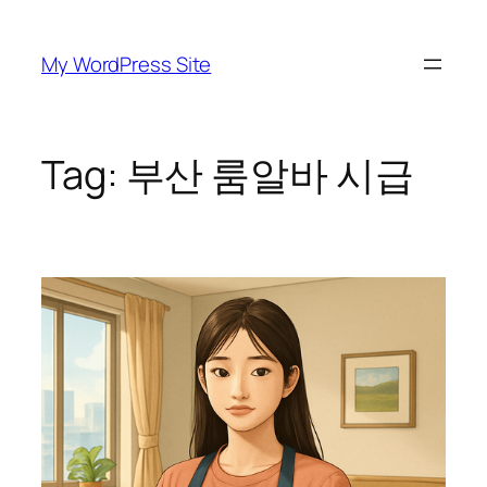
Skip
to
My WordPress Site
content
Tag:
부산 룸알바 시급