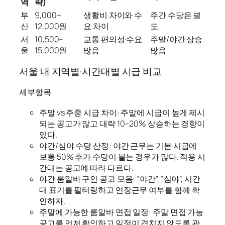
역
략)
부
9,000–
생활비 차이와 수
주간 수당은 별
산
12,000원
요 차이
도
서
10,500–
교통 편의성·수요
주말/야간 상승
울
15,000원
많음
많음
서울 내 지역별·시간대별 시급 비교
세부항목
주말 vs 주중 시급 차이: 주말에 시급이 높게 제시
되는 공고가 많고 대략 10–20% 상승하는 경향이
있다.
야간/심야 수당 산정: 야간 근무는 기본 시급에
보통 50% 추가 수당이 붙는 경우가 많다. 적용 시
간대는 공고에 따라 다르다.
야간 룸알바 구인 공고 모음: “야간”, “심야”, 시간
대 표기를 필터링하고 연장근무 여부를 함께 확
인하자.
주말에 가능한 룸알바 면접 일정: 주말 면접 가능
공고를 먼저 확인하고 일정이 겹치지 않도록 관