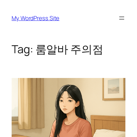
Skip
to
My WordPress Site
content
Tag:
룸알바 주의점