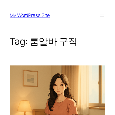
Skip
to
My WordPress Site
content
Tag:
룸알바 구직