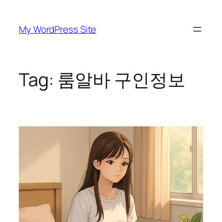
Skip
to
My WordPress Site
content
Tag:
룸알바 구인정보