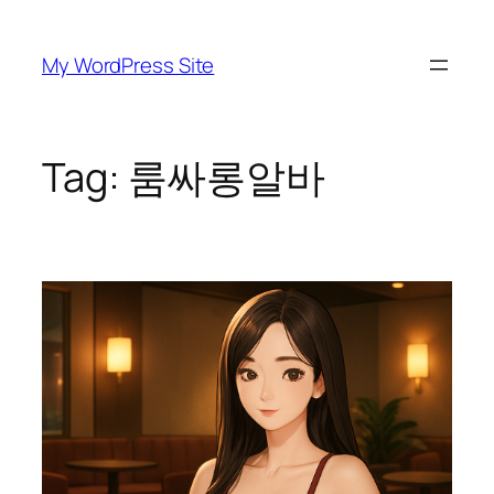
Skip
to
My WordPress Site
content
Tag:
룸싸롱알바