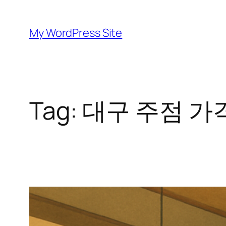
Skip
to
My WordPress Site
content
Tag:
대구 주점 가