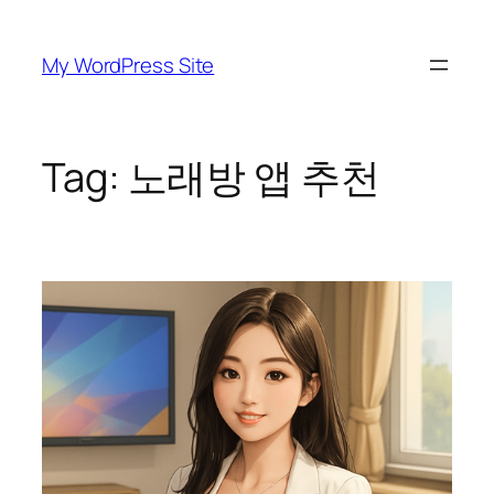
Skip
to
My WordPress Site
content
Tag:
노래방 앱 추천