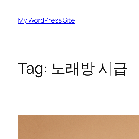
Skip
to
My WordPress Site
content
Tag:
노래방 시급