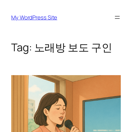
Skip
to
My WordPress Site
content
Tag:
노래방 보도 구인