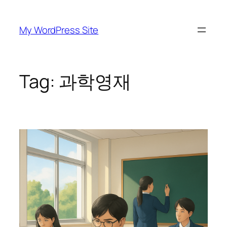
Skip
to
My WordPress Site
content
Tag:
과학영재