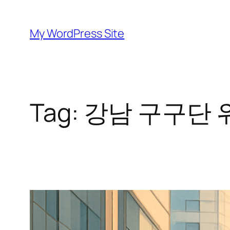
Skip
to
My WordPress Site
content
Tag:
강남 구구단 